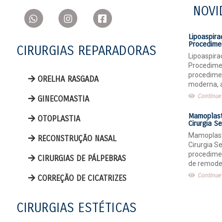
NOVI
Lipoaspira
Procedime
CIRURGIAS REPARADORAS
Lipoaspira
Procedimen
procedimen
ORELHA RASGADA
moderna, 
Continue 
GINECOMASTIA
Mamoplast
OTOPLASTIA
Cirurgia S
Mamoplast
RECONSTRUÇÃO NASAL
Cirurgia S
procedimen
CIRURGIAS DE PÁLPEBRAS
de remode
Continue 
CORREÇÃO DE CICATRIZES
CIRURGIAS ESTÉTICAS