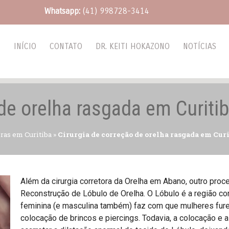
Whatsapp:
(41) 998728-3414
INÍCIO
CONTATO
DR. KEITI HOKAZONO
NOTÍCIAS
 de orelha rasgada em Curiti
oras em Curitiba
»
Cirurgia de correção de orelha rasgada em Curi
Além da cirurgia corretora da Orelha em Abano, outro pro
Reconstrução de Lóbulo de Orelha. O Lóbulo é a região con
feminina (e masculina também) faz com que mulheres fure
colocação de brincos e piercings. Todavia, a colocação e