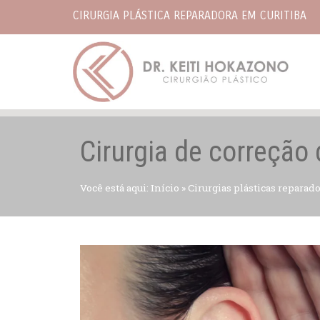
CIRURGIA PLÁSTICA REPARADORA EM CURITIBA
Cirurgia de correção
Você está aqui:
Início
»
Cirurgias plásticas reparad