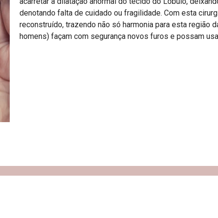
acarretar a dilatação anormal do tecido do Lóbulo, deixand
denotando falta de cuidado ou fragilidade. Com esta cirurg
reconstruído, trazendo não só harmonia para esta região 
homens) façam com segurança novos furos e possam usar