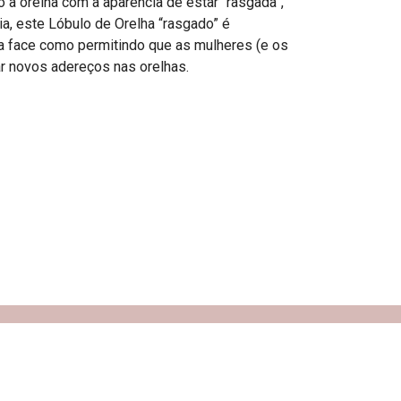
o a orelha com a aparência de estar “rasgada”,
ia, este Lóbulo de Orelha “rasgado” é
da face como permitindo que as mulheres (e os
 novos adereços nas orelhas.